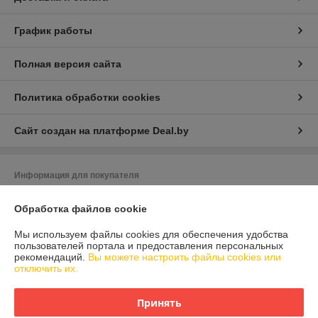
График работы
Полная версия сайта
Политика обработки cookies
Сайт создан на платформе Deal.by
Информация для покупателя
Индивидуальный предприниматель:
Индивидуальный
Обработка файлов cookie
предприниматель Гранюк Вячеслав Олегович
220033, г.Минск, ул.Стрелковая, 7-1
Мы используем файлы cookies для обеспечения удобства
Регистрационный номер ЕГР: 191802688
пользователей портала и предоставления персональных
рекомендаций.
Вы можете настроить файлы cookies или
УНП: 191802688
отключить их.
Регистрационный орган: Ленинский исполком г.Минска
Принять
Дата регистрации компании: 29.06.2012