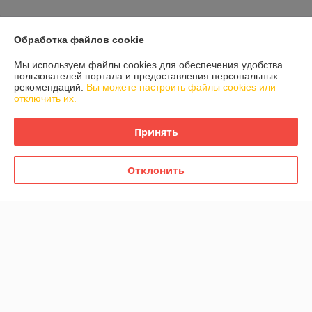
О нас
Обработка файлов cookie
Мы используем файлы cookies для обеспечения удобства
Контакты
пользователей портала и предоставления персональных
рекомендаций.
Вы можете настроить файлы cookies или
отключить их.
Доставка и оплата
Принять
График работы
Отклонить
Полная версия сайта
Политика обработки cookies
Сайт создан на платформе Deal.by
Информация для покупателя
Индивидуальный предприниматель:
Индивидуальный
предприниматель Гранюк Вячеслав Олегович