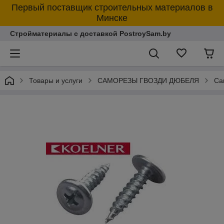
Первый поставщик строительных материалов в
Минске
Стройматериалы с доставкой PostroySam.by
Товары и услуги
САМОРЕЗЫ ГВОЗДИ ДЮБЕЛЯ
Са