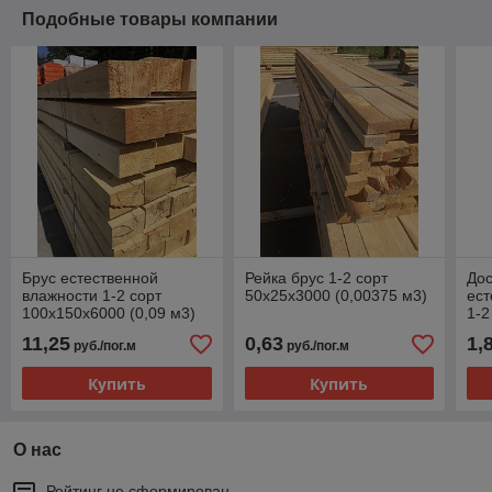
Подобные товары компании
Брус естественной
Рейка брус 1-2 сорт
Дос
влажности 1-2 сорт
50х25х3000 (0,00375 м3)
ест
100х150х6000 (0,09 м3)
1-2
(0,
11,25
0,63
1,
руб./пог.м
руб./пог.м
Купить
Купить
О нас
Рейтинг не сформирован