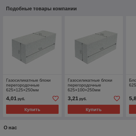
Подобные товары компании
Газосиликатные блоки
Газосиликатные блоки
Бло
перегородочные
перегородочные
62
625×125×250мм
625×100×250мм
ЗАБУДОВА до 10 % боя
Забудова до 10 % боя
4,01
3,21
5,
руб.
руб.
Купить
Купить
О нас