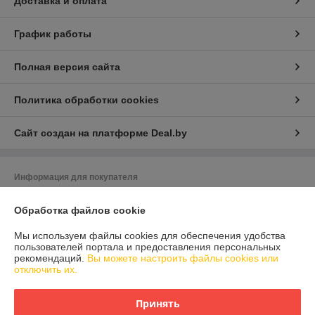
Доставка и оплата
График работы
Полная версия сайта
Политика обработки cookies
Сайт создан на платформе Deal.by
Информация для покупателя
Индивидуальный предприниматель:
Индивидуальный
Обработка файлов cookie
предприниматель Гранюк Вячеслав Олегович
220033, г.Минск, ул.Стрелковая, 7-1
Мы используем файлы cookies для обеспечения удобства
Регистрационный номер ЕГР: 191802688
пользователей портала и предоставления персональных
рекомендаций.
Вы можете настроить файлы cookies или
УНП: 191802688
отключить их.
Регистрационный орган: Ленинский исполком г.Минска
Принять
Дата регистрации компании: 29.06.2012