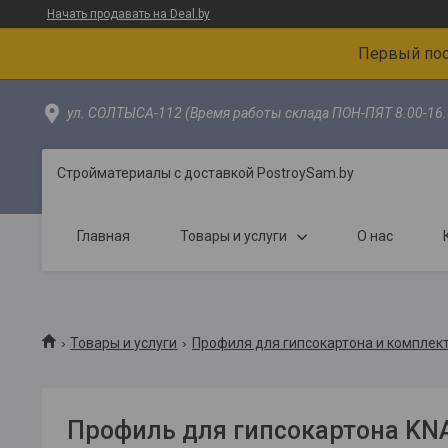
Начать продавать на Deal.by
Первый пос
ул. СОЛТЫСА-112 (Время работы склада ПОН-ПЯТ 8.00-16.
Стройматериалы с доставкой PostroySam.by
Главная
Товары и услуги
О нас
Товары и услуги
Профиля для гипсокартона и компле
Профиль для гипсокартона KN