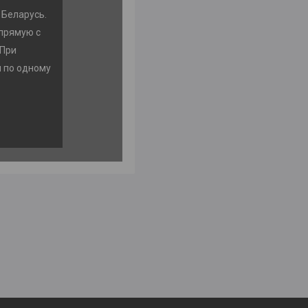
 Беларусь.
прямую с
 При
м по одному