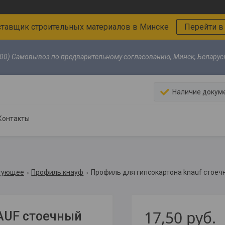
тавщик строительных материалов в Минске
Перейти в
00) Самовывоз по предварительному согласованию, Минск, Беларус
Наличие докум
Контакты
ктующее
Профиль кнауф
Профиль для гипсокартона knauf стоечн
17,50
руб.
AUF стоечный