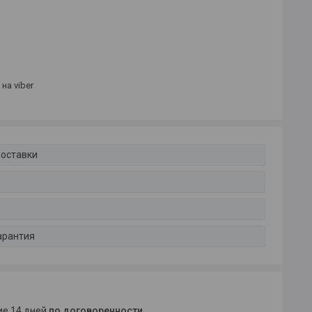
на viber
доставки
арантия
ние 14 дней
по договоренности