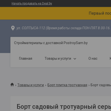
Начать продавать на Deal.by
Первый пос
ул. СОЛТЫСА-112 (Время работы склада ПОН-ПЯТ 8.00-16.
Стройматериалы с доставкой PostroySam.by
Главная
Товары и услуги
О нас
Товары и услуги
Борт плитка тротуарная
Борт садов
Борт садовый тротуарный сер