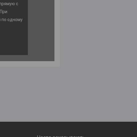
прямую с
 При
м по одному