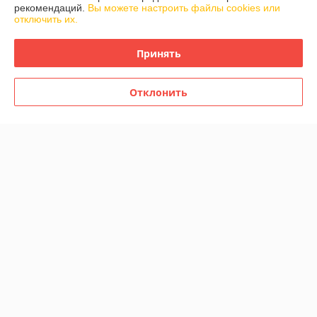
рекомендаций.
Вы можете настроить файлы cookies или
здесь и дальше.
отключить их.
Покупатель
03.03.2021
Принять
Отлично
Отклонить
Показать все отзывы
О нас
Контакты
Доставка и оплата
График работы
Полная версия сайта
Политика обработки cookies