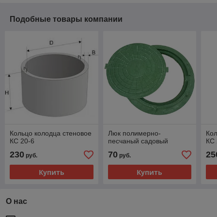
Подобные товары компании
Кольцо колодца стеновое
Люк полимерно-
Кол
КС 20-6
песчаный садовый
КС 
230
70
25
руб.
руб.
Купить
Купить
О нас