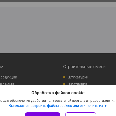
м:
Строительные смеси:
продукции
Штукатурки
я с нами
Шпатлевки
 отзыв
Клея и прочее
Обработка файлов cookie
товаров
Цемент
s для обеспечения удобства пользователей портала и предоставления
Вы можете настроить файлы cookies или отключить их.