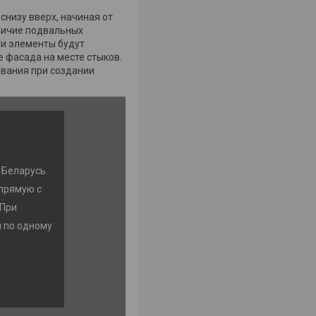
снизу вверх, начиная от
аличие подвальных
ти элементы будут
 фасада на месте стыков.
ивания при создании
 Беларусь.
прямую с
 При
м по одному