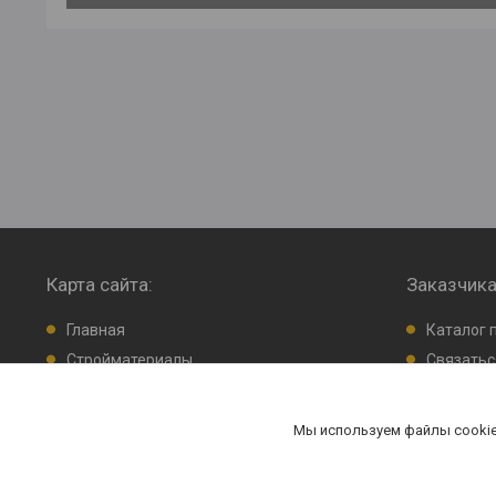
Карта сайта:
Заказчика
Главная
Каталог 
Стройматериалы
Связатьс
О нас
Оставить
F.A.Q
Возврат 
Мы используем файлы cookie