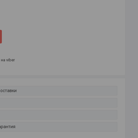
на viber
доставки
арантия