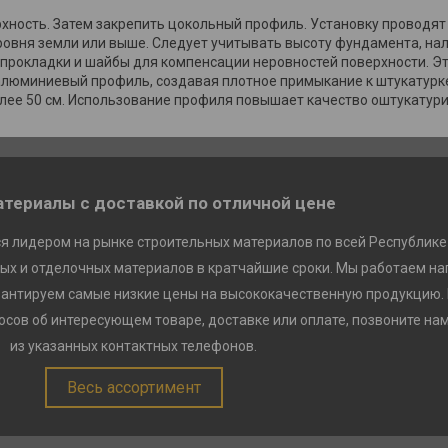
ность. Затем закрепить цокольный профиль. Установку проводят 
уровня земли или выше. Следует учитывать высоту фундамента, н
 прокладки и шайбы для компенсации неровностей поверхности. Э
люминиевый профиль, создавая плотное примыкание к штукатурке
лее 50 см. Использование профиля повышает качество оштукатур
териалы с доставкой по отличной цене
я лидером на рынке строительных материалов по всей Республике
ых и отделочных материалов в кратчайшие сроки. Мы работаем на
рантируем самые низкие цены на высококачественную продукцию.
сов об интересующем товаре, доставке или оплате, позвоните на
из указанных контактных телефонов.
Весь ассортимент