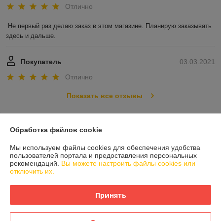
Отлично
Не первый раз делаю заказ в этом магазине. Планирую заказывать 
здесь и дальше.
Покупатель
03.03.2021
Отлично
Показать все отзывы
О нас
Обработка файлов cookie
Мы используем файлы cookies для обеспечения удобства
Контакты
пользователей портала и предоставления персональных
рекомендаций.
Вы можете настроить файлы cookies или
отключить их.
Доставка и оплата
Принять
График работы