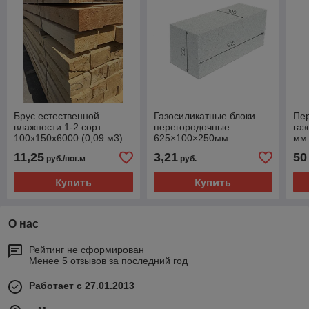
Брус естественной
Газосиликатные блоки
Пе
влажности 1-2 сорт
перегородочные
газ
100х150х6000 (0,09 м3)
625×100×250мм
мм
Забудова до 10 % боя
11,25
3,21
50
руб./пог.м
руб.
Купить
Купить
О нас
Рейтинг не сформирован
Менее 5 отзывов за последний год
Работает с 27.01.2013