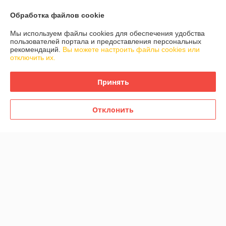
О нас
Обработка файлов cookie
Мы используем файлы cookies для обеспечения удобства
Контакты
пользователей портала и предоставления персональных
рекомендаций.
Вы можете настроить файлы cookies или
отключить их.
Доставка и оплата
Принять
График работы
Отклонить
Полная версия сайта
Политика обработки cookies
Сайт создан на платформе Deal.by
Информация для покупателя
Индивидуальный предприниматель:
Индивидуальный
предприниматель Гранюк Вячеслав Олегович
220033, г.Минск, ул.Стрелковая, 7-1