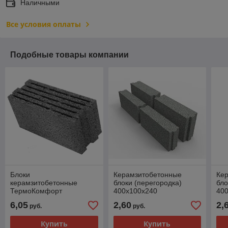
Наличными
Все условия оплаты
Подобные товары компании
Блоки
Керамзитобетонные
Ке
керамзитобетонные
блоки (перегородка)
бло
ТермоКомфорт
400х100х240
40
490х200х240 щелевые
ТермоКомфорт D1100
Те
6,05
2,60
2,
руб.
руб.
Купить
Купить