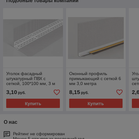
Подобные товары компании
Уголок фасадный
Оконный профиль
Уг
штукатурный ПВХ с
примыкающий с сеткой 6
шту
сеткой, 100*100 мм, 3 м
мм 3,0 метра
сет
3,10
8,15
2,
руб.
руб.
Купить
Купить
О нас
Рейтинг не сформирован
Менее 5 отзывов за последний год