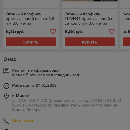
Оконный профиль
Оконный профиль
Ал
примыкающий с сеткой 6
ГРАФИТ примыкающий с
лен
мм 3,0 метра
сеткой 6 мм 3,0 метра
8,15
8,84
5,
руб.
руб.
Купить
Купить
О нас
Рейтинг не сформирован
Менее 5 отзывов за последний год
Работает с 27.01.2013
г. Минск
ул. СОЛТЫСА-112 (Время работы склада ПОН-ПЯТ 8.00-
16.00) Самовывоз по предварительному согласованию ,
Минск, Беларусь
Контакты