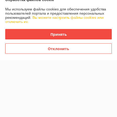
Мы используем файлы cookies для обеспечения удобства
Контакты
пользователей портала и предоставления персональных
рекомендаций.
Вы можете настроить файлы cookies или
отключить их.
Доставка и оплата
Принять
График работы
Отклонить
Полная версия сайта
Политика обработки cookies
Сайт создан на платформе Deal.by
Информация для покупателя
Индивидуальный предприниматель:
Индивидуальный
предприниматель Гранюк Вячеслав Олегович
220033, г.Минск, ул.Стрелковая, 7-1
Регистрационный номер ЕГР: 191802688