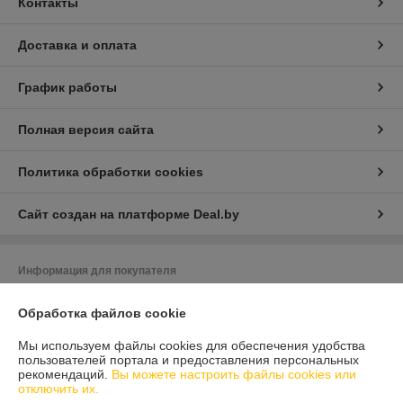
Контакты
Доставка и оплата
График работы
Полная версия сайта
Политика обработки cookies
Сайт создан на платформе Deal.by
Информация для покупателя
Индивидуальный предприниматель:
Индивидуальный
предприниматель Гранюк Вячеслав Олегович
Обработка файлов cookie
220033, г.Минск, ул.Стрелковая, 7-1
Мы используем файлы cookies для обеспечения удобства
Регистрационный номер ЕГР: 191802688
пользователей портала и предоставления персональных
рекомендаций.
Вы можете настроить файлы cookies или
УНП: 191802688
отключить их.