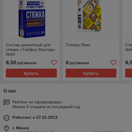
Состав цементный для
Стяжка Люкс
Ст
стяжек «Тайфун Мастер»
№4
№44
8,50
8
9,
руб./мешок
руб./мешок
Купить
Купить
О нас
Рейтинг не сформирован
Менее 5 отзывов за последний год
Работает с 27.01.2013
г. Минск