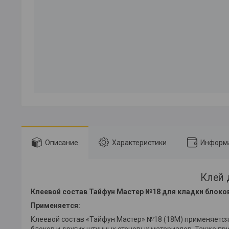
Описание
Характеристики
Информа
Клей 
Клеевой состав Тайфун Мастер №18 для кладки блоков 
Применяется:
Клеевой состав «Тайфун Мастер» №18 (18М) применяется д
блоков и других штучных стеновых материалов. Также при