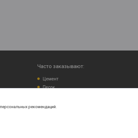
Часто заказывают:
Цемент
Песок
Гравий, щебень
 персональных рекомендаций.