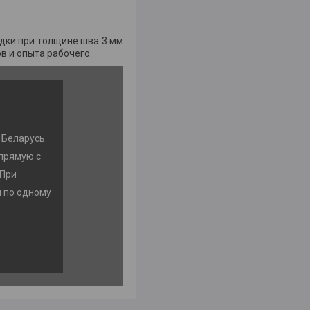
дки при толщине шва 3 мм
в и опыта рабочего.
 Беларусь.
прямую с
 При
м по одному