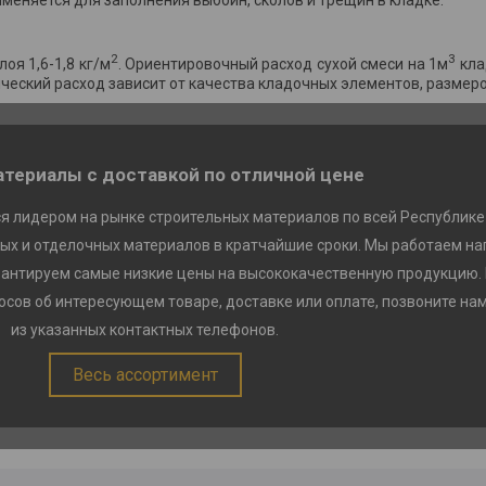
2
3
оя 1,6-1,8 кг/м
. Ориентировочный расход сухой смеси на 1м
кла
ический расход зависит от качества кладочных элементов, размеро
териалы с доставкой по отличной цене
я лидером на рынке строительных материалов по всей Республике
ых и отделочных материалов в кратчайшие сроки. Мы работаем на
рантируем самые низкие цены на высококачественную продукцию.
сов об интересующем товаре, доставке или оплате, позвоните на
из указанных контактных телефонов.
Весь ассортимент