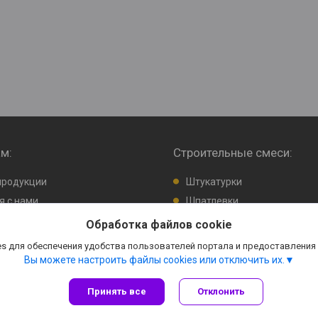
м:
Строительные смеси:
продукции
Штукатурки
я с нами
Шпатлевки
 отзыв
Клея и прочее
Обработка файлов cookie
товаров
Цемент
s для обеспечения удобства пользователей портала и предоставления
Вы можете настроить файлы cookies или отключить их.
Принять все
Отклонить
Сайт создан на платформе Deal.by
Политика обработки файлов cookies
Склад строительных материалов в Минске |
Пожаловаться на контент