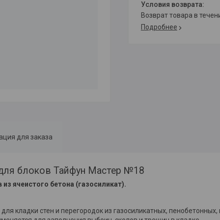
возврат товара в тече
Подробнее
ция для заказа
для блоков Тайфун Мастер №18
из ячеистого бетона (газосиликат).
ля кладки стен и перегородок из газо­си­ликатных, пенобетонных
меняется для запол­нения выбоин, сколов и трещин в кладке.