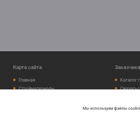
Карта сайта:
Заказчика
Главная
Каталог 
Стройматериалы
Связатьс
О нас
Оставить
F.A.Q
Возврат 
Мы используем файлы cookie