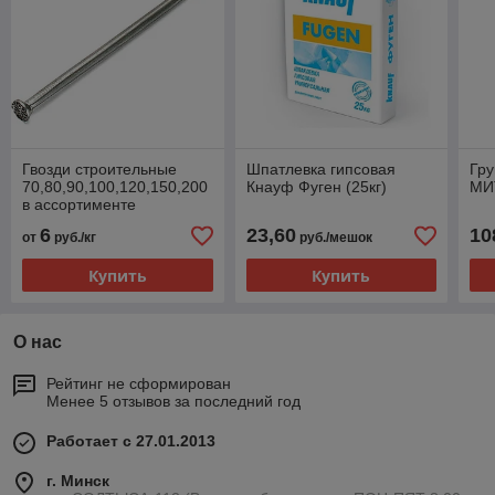
Гвозди строительные
Шпатлевка гипсовая
Гру
70,80,90,100,120,150,200
Кнауф Фуген (25кг)
МИ
в ассортименте
6
23,60
10
от
руб./кг
руб./мешок
Купить
Купить
О нас
Рейтинг не сформирован
Менее 5 отзывов за последний год
Работает с 27.01.2013
г. Минск