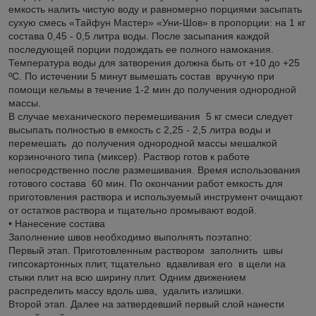
емкость налить чистую воду и равномерно порциями засыпать
сухую смесь «Тайфун Мастер» «Уни-Шов» в пропорции: на 1 кг
состава 0,45 - 0,5 литра воды. После засыпания каждой
последующей порции подождать ее полного намокания.
Температура воды для затворения должна быть от +10 до +25
ºС. По истечении 5 минут вымешать состав вручную при
помощи кельмы в течение 1-2 мин до получения однородной
массы.
В случае механического перемешивания 5 кг смеси следует
высыпать полностью в емкость с 2,25 - 2,5 литра воды и
перемешать до получения однородной массы мешалкой
корзиночного типа (миксер). Раствор готов к работе
непосредственно после размешивания. Время использования
готового состава 60 мин. По окончании работ емкость для
приготовления раствора и используемый инструмент очищают
от остатков раствора и тщательно промывают водой.
• Нанесение состава
Заполнение швов необходимо выполнять поэтапно:
Первый этап. Приготовленным раствором заполнить швы
гипсокартонных плит, тщательно вдавливая его в щели на
стыки плит на всю ширину плит. Одним движением
распределить массу вдоль шва, удалить излишки.
Второй этап. Далее на затвердевший первый слой нанести