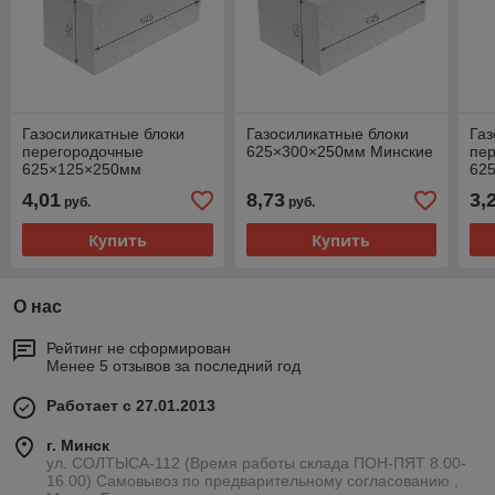
Газосиликатные блоки
Газосиликатные блоки
Газ
перегородочные
625×300×250мм Минские
пе
625×125×250мм
62
ЗАБУДОВА до 10 % боя
Заб
4,01
8,73
3,
руб.
руб.
Купить
Купить
О нас
Рейтинг не сформирован
Менее 5 отзывов за последний год
Работает с 27.01.2013
г. Минск
ул. СОЛТЫСА-112 (Время работы склада ПОН-ПЯТ 8.00-
16.00) Самовывоз по предварительному согласованию ,