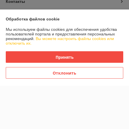
Контакты
Доставка и оплата
Обработка файлов cookie
График работы
Мы используем файлы cookies для обеспечения удобства
пользователей портала и предоставления персональных
рекомендаций.
Вы можете настроить файлы cookies или
Полная версия сайта
отключить их.
Политика обработки cookies
Принять
Сайт создан на платформе Deal.by
Отклонить
Информация для покупателя
Индивидуальный предприниматель:
Индивидуальный
предприниматель Гранюк Вячеслав Олегович
220033, г.Минск, ул.Стрелковая, 7-1
Регистрационный номер ЕГР: 191802688
УНП: 191802688